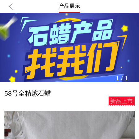
产品展示
1
/
1
58号全精炼石蜡