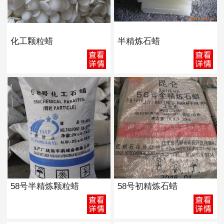
化工颗粒蜡
半精炼石蜡
58号半精炼颗粒蜡
58号初精炼石蜡